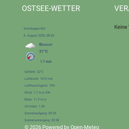
OSTSEE-WETTER
VER
Keine
Steinhagen-MV
6. August 2026, 08:20
Bedeckt
21°C
1.7 m/s
Gefühlt: 22°C
Luftdruck: 1015 mb
Luftfeuchtigkeit: 79%
Wind: 1.7 m/s SW
Böen: 11.3 m/s
UV-Index: 1.05
Sonnenaufgang: 05:33
Sonnenuntergang: 20:58
© 2026 Powered by Open-Meteo