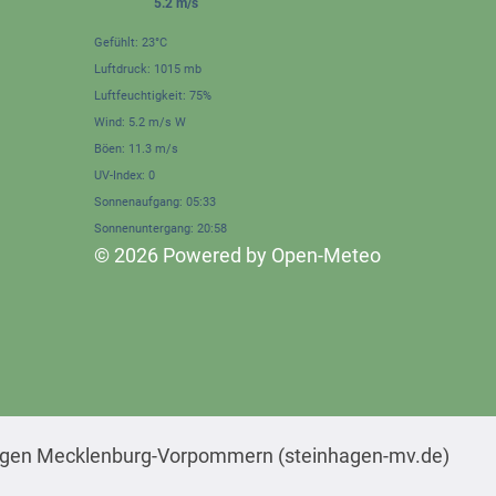
5.2 m/s
Gefühlt: 23°C
Luftdruck: 1015 mb
Luftfeuchtigkeit: 75%
Wind: 5.2 m/s W
Böen: 11.3 m/s
UV-Index: 0
Sonnenaufgang: 05:33
Sonnenuntergang: 20:58
© 2026 Powered by Open-Meteo
agen Mecklenburg-Vorpommern (steinhagen-mv.de)