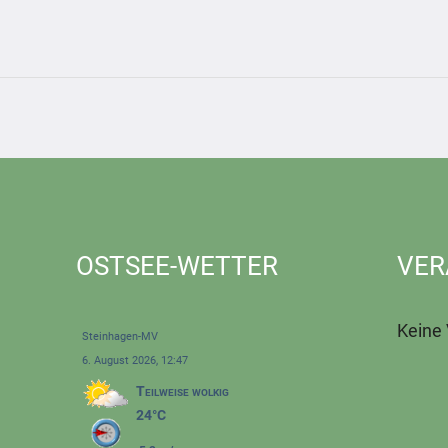
OSTSEE-WETTER
VER
Keine
Steinhagen-MV
6. August 2026, 12:47
Teilweise wolkig
24°C