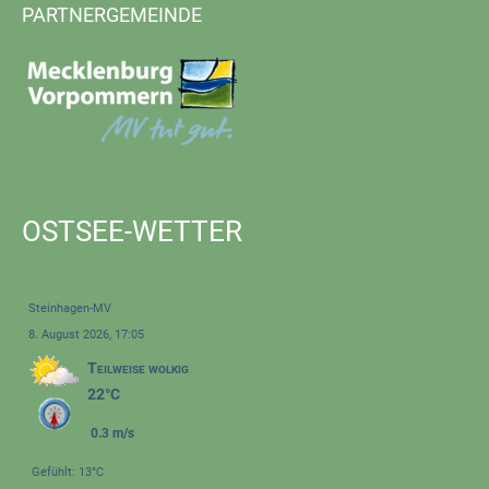
PARTNERGEMEINDE
OSTSEE-WETTER
Steinhagen-MV
8. August 2026, 17:05
Teilweise wolkig
22°C
0.3 m/s
Gefühlt: 13°C