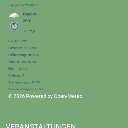
6. August 2026, 04:17
Bedeckt
20°C
0.9 m/s
Gefühlt: 22°C
Luftdruck: 1015 mb
Luftfeuchtigkeit: 82%
Wind: 0.9 m/s NNW
Böen: 12 m/s
UV-Index: 0
Sonnenaufgang: 05:33
Sonnenuntergang: 20:58
© 2026 Powered by Open-Meteo
VERANSTALTUNGEN