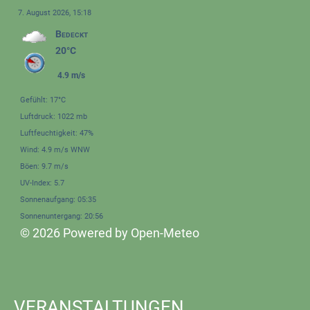
7. August 2026, 15:18
Bedeckt
20°C
4.9 m/s
Gefühlt: 17°C
Luftdruck: 1022 mb
Luftfeuchtigkeit: 47%
Wind: 4.9 m/s WNW
Böen: 9.7 m/s
UV-Index: 5.7
Sonnenaufgang: 05:35
Sonnenuntergang: 20:56
© 2026 Powered by Open-Meteo
VERANSTALTUNGEN