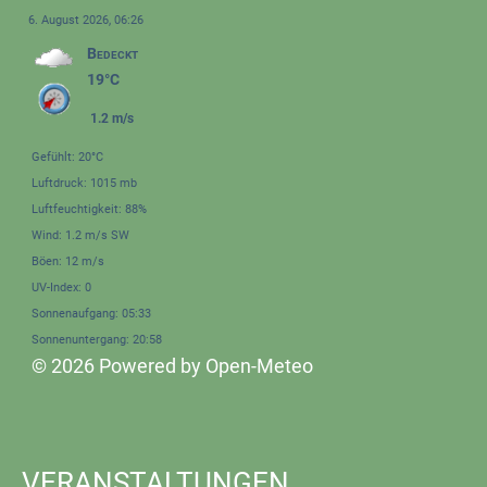
6. August 2026, 06:26
Bedeckt
19°C
1.2 m/s
Gefühlt: 20°C
Luftdruck: 1015 mb
Luftfeuchtigkeit: 88%
Wind: 1.2 m/s SW
Böen: 12 m/s
UV-Index: 0
Sonnenaufgang: 05:33
Sonnenuntergang: 20:58
© 2026 Powered by Open-Meteo
VERANSTALTUNGEN