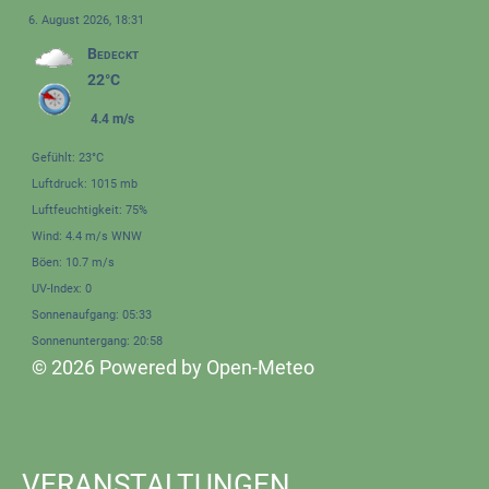
6. August 2026, 18:31
Bedeckt
22°C
4.4 m/s
Gefühlt: 23°C
Luftdruck: 1015 mb
Luftfeuchtigkeit: 75%
Wind: 4.4 m/s WNW
Böen: 10.7 m/s
UV-Index: 0
Sonnenaufgang: 05:33
Sonnenuntergang: 20:58
© 2026 Powered by Open-Meteo
VERANSTALTUNGEN