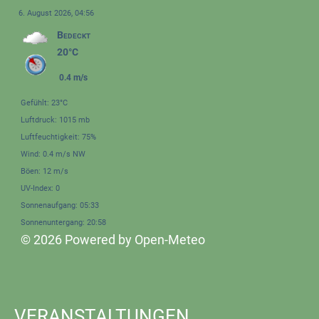
6. August 2026, 04:56
Bedeckt
20°C
0.4 m/s
Gefühlt: 23°C
Luftdruck: 1015 mb
Luftfeuchtigkeit: 75%
Wind: 0.4 m/s NW
Böen: 12 m/s
UV-Index: 0
Sonnenaufgang: 05:33
Sonnenuntergang: 20:58
© 2026 Powered by Open-Meteo
VERANSTALTUNGEN