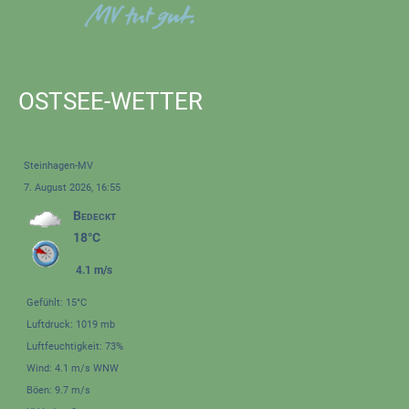
OSTSEE-WETTER
Steinhagen-MV
7. August 2026, 16:55
Bedeckt
18°C
4.1 m/s
Gefühlt: 15°C
Luftdruck: 1019 mb
Luftfeuchtigkeit: 73%
Wind: 4.1 m/s WNW
Böen: 9.7 m/s