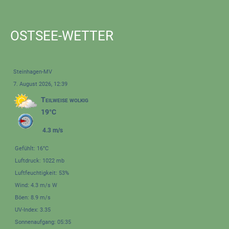
OSTSEE-WETTER
Steinhagen-MV
7. August 2026, 12:39
Teilweise wolkig
19°C
4.3 m/s
Gefühlt: 16°C
Luftdruck: 1022 mb
Luftfeuchtigkeit: 53%
Wind: 4.3 m/s W
Böen: 8.9 m/s
UV-Index: 3.35
Sonnenaufgang: 05:35