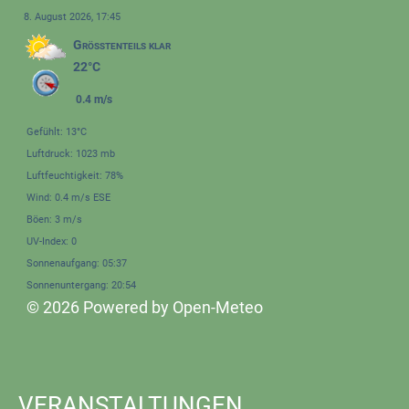
8. August 2026, 17:45
Größtenteils klar
22°C
0.4 m/s
Gefühlt: 13°C
Luftdruck: 1023 mb
Luftfeuchtigkeit: 78%
Wind: 0.4 m/s ESE
Böen: 3 m/s
UV-Index: 0
Sonnenaufgang: 05:37
Sonnenuntergang: 20:54
© 2026 Powered by Open-Meteo
VERANSTALTUNGEN