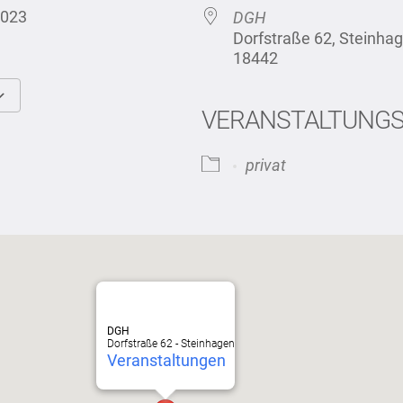
z 2023
DGH
Dorfstraße 62, Steinh
18442
VERANSTALTUNG
Google Kalender
iCalendar
privat
DGH
Dorfstraße 62 - Steinhagen
Veranstaltungen