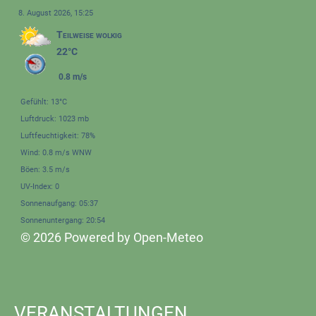
8. August 2026, 15:25
Teilweise wolkig
22°C
0.8 m/s
Gefühlt: 13°C
Luftdruck: 1023 mb
Luftfeuchtigkeit: 78%
Wind: 0.8 m/s WNW
Böen: 3.5 m/s
UV-Index: 0
Sonnenaufgang: 05:37
Sonnenuntergang: 20:54
© 2026 Powered by Open-Meteo
VERANSTALTUNGEN