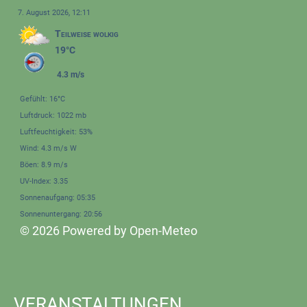
7. August 2026, 12:11
Teilweise wolkig
19°C
4.3 m/s
Gefühlt: 16°C
Luftdruck: 1022 mb
Luftfeuchtigkeit: 53%
Wind: 4.3 m/s W
Böen: 8.9 m/s
UV-Index: 3.35
Sonnenaufgang: 05:35
Sonnenuntergang: 20:56
© 2026 Powered by Open-Meteo
VERANSTALTUNGEN