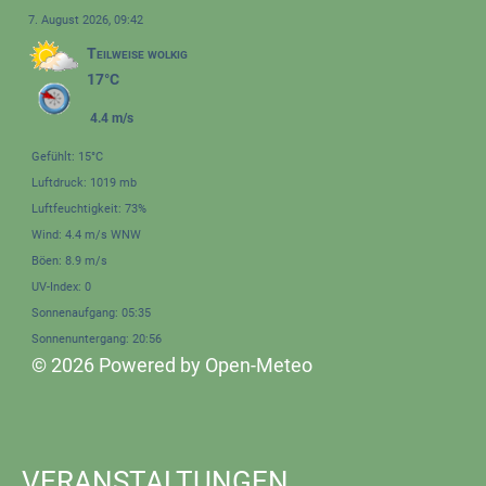
7. August 2026, 09:42
Teilweise wolkig
17°C
4.4 m/s
Gefühlt: 15°C
Luftdruck: 1019 mb
Luftfeuchtigkeit: 73%
Wind: 4.4 m/s WNW
Böen: 8.9 m/s
UV-Index: 0
Sonnenaufgang: 05:35
Sonnenuntergang: 20:56
© 2026 Powered by Open-Meteo
VERANSTALTUNGEN