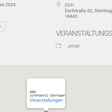
gust 2024
DGH
Dorfstraße 62, Steinh
18442
VERANSTALTUNG
Google Kalender
iCalendar
privat
DGH
Dorfstraße 62 - Steinhagen
Veranstaltungen