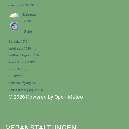
7. August 2026, 20:06
Bedeckt
18°C
3 m/s
Gefühlt: 15°C
Luftdruck: 1019 mb
Luftfeuchtigkeit: 73%
Wind: 3 m/s WNW
Böen: 9.7 m/s
UV-Index: 0
Sonnenaufgang: 05:35
Sonnenuntergang: 20:56
© 2026 Powered by Open-Meteo
VERANSTALTUNGEN