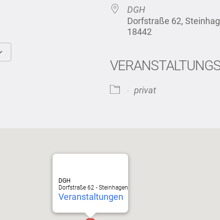
DGH
Dorfstraße 62, Steinh
18442
VERANSTALTUNG
Google Kalender
iCalendar
privat
DGH
Dorfstraße 62 - Steinhagen
Veranstaltungen