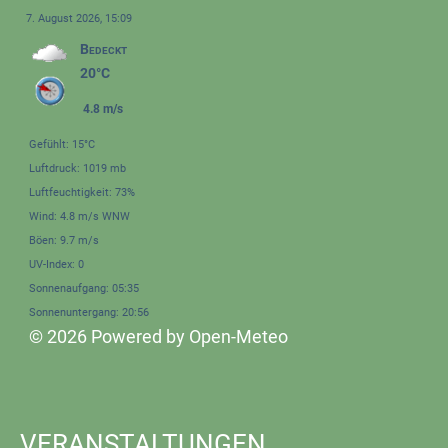
7. August 2026, 15:09
Bedeckt
20°C
4.8 m/s
Gefühlt: 15°C
Luftdruck: 1019 mb
Luftfeuchtigkeit: 73%
Wind: 4.8 m/s WNW
Böen: 9.7 m/s
UV-Index: 0
Sonnenaufgang: 05:35
Sonnenuntergang: 20:56
© 2026 Powered by Open-Meteo
VERANSTALTUNGEN