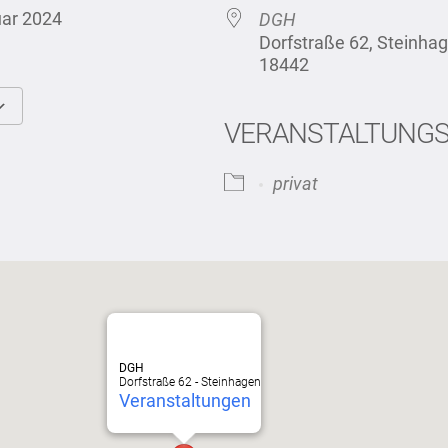
bruar 2024
DGH
Dorfstraße 62, Steinh
18442
VERANSTALTUNG
Google Kalender
iCalendar
privat
DGH
Dorfstraße 62 - Steinhagen
Veranstaltungen