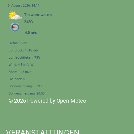
6. August 2026, 14:11
Teilweise wolkig
24°C
4.5 m/s
Gefühlt: 23°C
Luftdruck: 1015 mb
Luftfeuchtigkeit: 75%
Wind: 4.5 m/s W
Böen: 11.3 m/s
UV-Index: 0
Sonnenaufgang: 05:33
Sonnenuntergang: 20:58
© 2026 Powered by Open-Meteo
VERANSTALTUNGEN