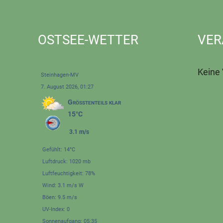
OSTSEE-WETTER
VER
Keine
Steinhagen-MV
7. August 2026, 01:27
Größtenteils klar
15°C
3.1 m/s
Gefühlt: 14°C
Luftdruck: 1020 mb
Luftfeuchtigkeit: 78%
Wind: 3.1 m/s W
Böen: 9.5 m/s
UV-Index: 0
Sonnenaufgang: 05:35