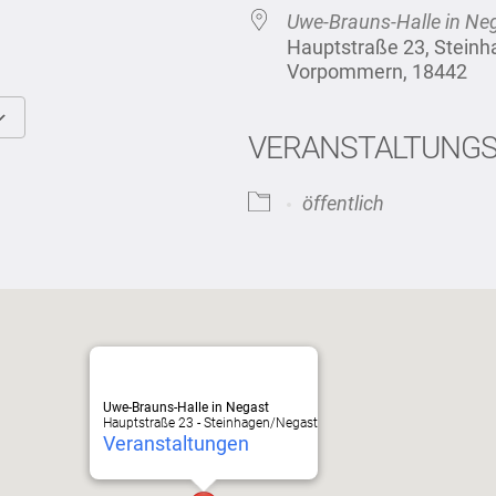
Uwe-Brauns-Halle in Ne
Hauptstraße 23, Stein
Vorpommern, 18442
VERANSTALTUNG
Google Kalender
iCalendar
öffentlich
Uwe-Brauns-Halle in Negast
Hauptstraße 23 - Steinhagen/Negast
Veranstaltungen