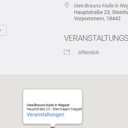
Uwe-Brauns-Halle in Ne
Hauptstraße 23, Stein
Vorpommern, 18442
VERANSTALTUNG
Google Kalender
iCalendar
öffentlich
Uwe-Brauns-Halle in Negast
Hauptstraße 23 - Steinhagen/Negast
Veranstaltungen