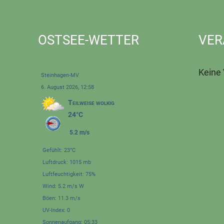
OSTSEE-WETTER
VER
Keine
Steinhagen-MV
6. August 2026, 12:58
Teilweise wolkig
24°C
5.2 m/s
Gefühlt: 23°C
Luftdruck: 1015 mb
Luftfeuchtigkeit: 75%
Wind: 5.2 m/s W
Böen: 11.3 m/s
UV-Index: 0
Sonnenaufgang: 05:33