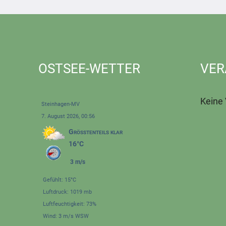
OSTSEE-WETTER
VER
Keine
Steinhagen-MV
7. August 2026, 00:56
Größtenteils klar
16°C
3 m/s
Gefühlt: 15°C
Luftdruck: 1019 mb
Luftfeuchtigkeit: 73%
Wind: 3 m/s WSW