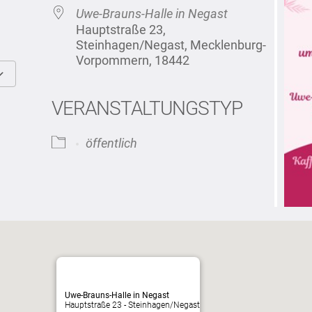
Uwe-Brauns-Halle in Negast
Hauptstraße 23,
Steinhagen/Negast, Mecklenburg-
Vorpommern, 18442
Google Kalender
iCalendar
VERANSTALTUNGSTYP
öffentlich
Uwe-Brauns-Halle in Negast
Hauptstraße 23 - Steinhagen/Negast