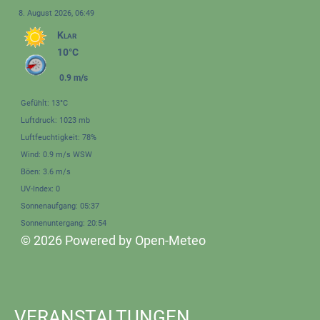
8. August 2026, 06:49
Klar
10°C
0.9 m/s
Gefühlt: 13°C
Luftdruck: 1023 mb
Luftfeuchtigkeit: 78%
Wind: 0.9 m/s WSW
Böen: 3.6 m/s
UV-Index: 0
Sonnenaufgang: 05:37
Sonnenuntergang: 20:54
© 2026 Powered by Open-Meteo
VERANSTALTUNGEN