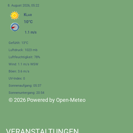
8. August 2026, 05:22
Klar
10°C
1.1 m/s
Gefühlt: 13°C
Luftdruck: 1023 mb
Luftfeuchtigkeit: 78%
Wind: 1.1 m/s WSW
Böen: 3.6 m/s
UV-Index: 0
Sonnenaufgang: 05:37
Sonnenuntergang: 20:54
© 2026 Powered by Open-Meteo
VERANSTALTUNGEN