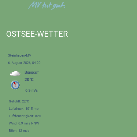
OSTSEE-WETTER
Steinhagen-MV
6. August 2026, 04:20
Bedeckt
20°C
0.9 m/s
Gefühlt: 22°C
Luftdruck: 1015 mb
Luftfeuchtigkeit: 82%
Wind: 0.9 m/s NNW
Böen: 12 m/s