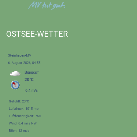
OSTSEE-WETTER
Steinhagen-MV
6. August 2026, 04:55
Bedeckt
20°C
0.4 m/s
Gefühlt: 23°C
Luftdruck: 1015 mb
Luftfeuchtigkeit: 75%
Wind: 0.4 m/s NW
Böen: 12 m/s