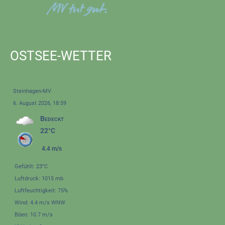
OSTSEE-WETTER
Steinhagen-MV
6. August 2026, 18:59
Bedeckt
22°C
4.4 m/s
Gefühlt: 23°C
Luftdruck: 1015 mb
Luftfeuchtigkeit: 75%
Wind: 4.4 m/s WNW
Böen: 10.7 m/s