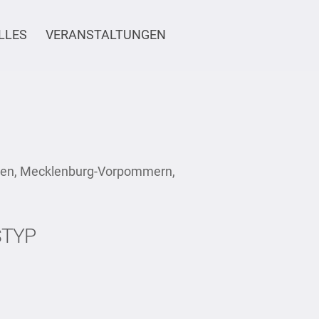
LLES
VERANSTALTUNGEN
agen, Mecklenburg-Vorpommern,
STYP
Office 365
Ou