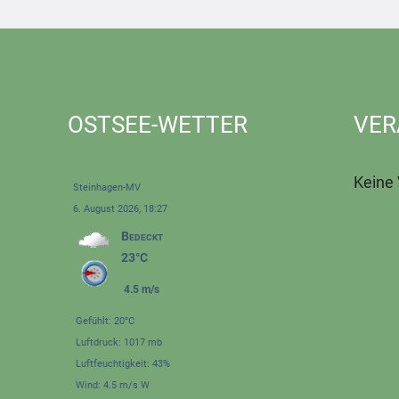
OSTSEE-WETTER
VER
Keine
Steinhagen-MV
6. August 2026, 18:27
Bedeckt
23°C
4.5 m/s
Gefühlt: 20°C
Luftdruck: 1017 mb
Luftfeuchtigkeit: 43%
Wind: 4.5 m/s W