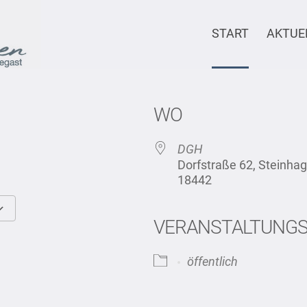
START
AKTUE
WO
DGH
Dorfstraße 62, Steinh
18442
VERANSTALTUNG
Google Kalender
iCalendar
öffentlich