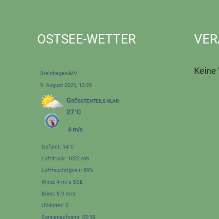
OSTSEE-WETTER
VER
Keine
Steinhagen-MV
9. August 2026, 13:29
Größtenteils klar
27°C
4 m/s
Gefühlt: 14°C
Luftdruck: 1022 mb
Luftfeuchtigkeit: 89%
Wind: 4 m/s SSE
Böen: 8.9 m/s
UV-Index: 0
Sonnenaufgang: 05:39