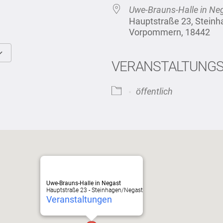
Uwe-Brauns-Halle in Ne
Hauptstraße 23, Stein
Vorpommern, 18442
VERANSTALTUNG
Google Kalender
iCalendar
öffentlich
Uwe-Brauns-Halle in Negast
Hauptstraße 23 - Steinhagen/Negast
Veranstaltungen