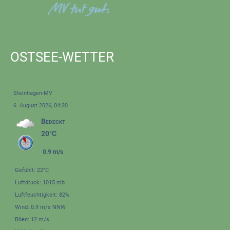
OSTSEE-WETTER
Steinhagen-MV
6. August 2026, 04:20
Bedeckt
20°C
0.9 m/s
Gefühlt: 22°C
Luftdruck: 1015 mb
Luftfeuchtigkeit: 82%
Wind: 0.9 m/s NNW
Böen: 12 m/s