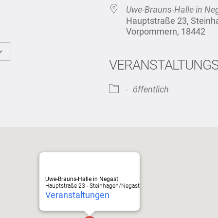
Uwe-Brauns-Halle in Ne
Hauptstraße 23, Stein
Vorpommern, 18442
VERANSTALTUNG
Google Kalender
iCalendar
öffentlich
Uwe-Brauns-Halle in Negast
Hauptstraße 23 - Steinhagen/Negast
Veranstaltungen