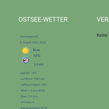
OSTSEE-WETTER
VER
Keine
Steinhagen-MV
8. August 2026, 08:02
Klar
13°C
1.2 m/s
Gefühlt: 13°C
Luftdruck: 1023 mb
Luftfeuchtigkeit: 78%
Wind: 1.2 m/s WSW
Böen: 3.8 m/s
UV-Index: 0
Sonnenaufgang: 05:37