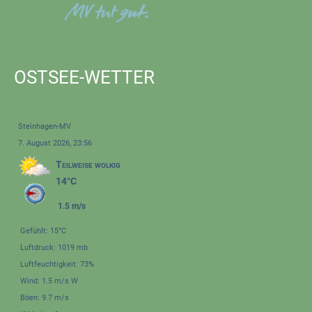
OSTSEE-WETTER
Steinhagen-MV
7. August 2026, 23:56
Teilweise wolkig
14°C
1.5 m/s
Gefühlt: 15°C
Luftdruck: 1019 mb
Luftfeuchtigkeit: 73%
Wind: 1.5 m/s W
Böen: 9.7 m/s