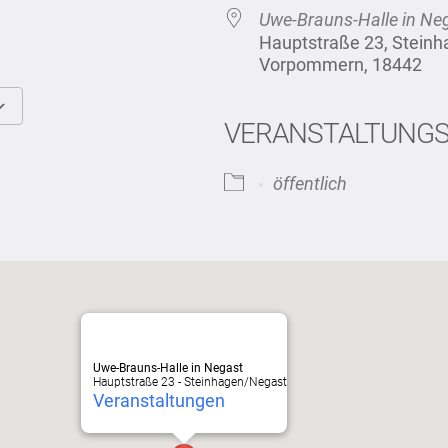
Uwe-Brauns-Halle in Ne
Hauptstraße 23, Stein
Vorpommern, 18442
VERANSTALTUNG
Google Kalender
iCalendar
öffentlich
Uwe-Brauns-Halle in Negast
Hauptstraße 23 - Steinhagen/Negast
Veranstaltungen