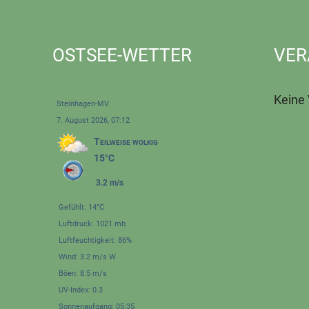
OSTSEE-WETTER
VER
Keine
Steinhagen-MV
7. August 2026, 07:12
Teilweise wolkig
15°C
3.2 m/s
Gefühlt: 14°C
Luftdruck: 1021 mb
Luftfeuchtigkeit: 86%
Wind: 3.2 m/s W
Böen: 8.5 m/s
UV-Index: 0.3
Sonnenaufgang: 05:35