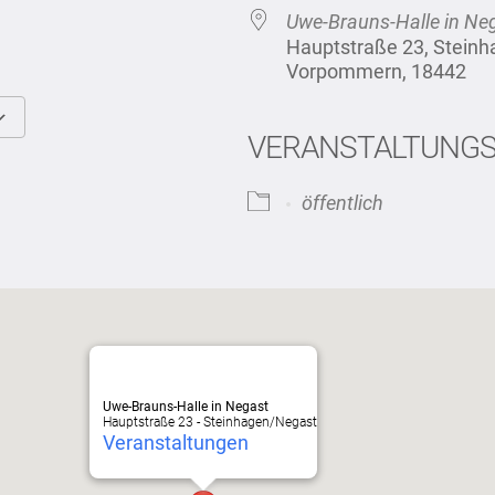
Uwe-Brauns-Halle in Ne
Hauptstraße 23, Stein
Vorpommern, 18442
VERANSTALTUNG
Google Kalender
iCalendar
öffentlich
Uwe-Brauns-Halle in Negast
Hauptstraße 23 - Steinhagen/Negast
Veranstaltungen