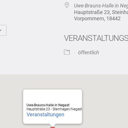
Uwe-Brauns-Halle in Ne
Hauptstraße 23, Stein
Vorpommern, 18442
VERANSTALTUNG
Google Kalender
iCalendar
öffentlich
Uwe-Brauns-Halle in Negast
Hauptstraße 23 - Steinhagen/Negast
Veranstaltungen