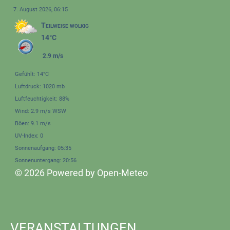
7. August 2026, 06:15
Teilweise wolkig
14°C
2.9 m/s
Gefühlt: 14°C
Luftdruck: 1020 mb
Luftfeuchtigkeit: 88%
Wind: 2.9 m/s WSW
Böen: 9.1 m/s
UV-Index: 0
Sonnenaufgang: 05:35
Sonnenuntergang: 20:56
© 2026 Powered by Open-Meteo
VERANSTALTUNGEN