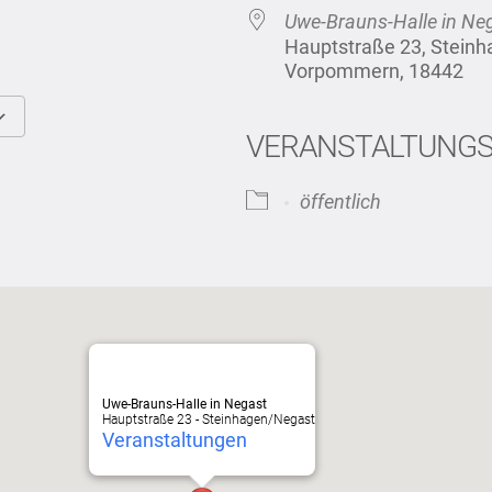
Uwe-Brauns-Halle in Ne
Hauptstraße 23, Stein
Vorpommern, 18442
VERANSTALTUNG
Google Kalender
iCalendar
öffentlich
Uwe-Brauns-Halle in Negast
Hauptstraße 23 - Steinhagen/Negast
Veranstaltungen