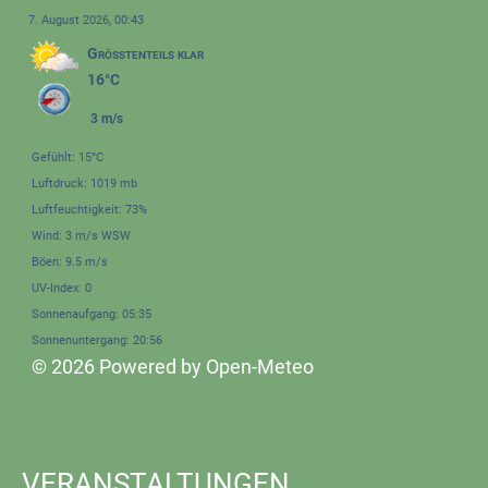
7. August 2026, 00:43
Größtenteils klar
16°C
3 m/s
Gefühlt: 15°C
Luftdruck: 1019 mb
Luftfeuchtigkeit: 73%
Wind: 3 m/s WSW
Böen: 9.5 m/s
UV-Index: 0
Sonnenaufgang: 05:35
Sonnenuntergang: 20:56
© 2026 Powered by Open-Meteo
VERANSTALTUNGEN