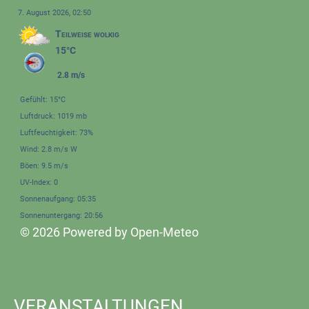
7. August 2026, 02:50
Teilweise wolkig
15°C
2.8 m/s
Gefühlt: 15°C
Luftdruck: 1019 mb
Luftfeuchtigkeit: 73%
Wind: 2.8 m/s W
Böen: 9.5 m/s
UV-Index: 0
Sonnenaufgang: 05:35
Sonnenuntergang: 20:56
© 2026 Powered by Open-Meteo
VERANSTALTUNGEN