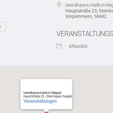
Uwe-Brauns-Halle in Ne
Hauptstraße 23, Stein
Vorpommern, 18442
VERANSTALTUNG
Google Kalender
iCalendar
öffentlich
Uwe-Brauns-Halle in Negast
Hauptstraße 23 - Steinhagen/Negast
Veranstaltungen