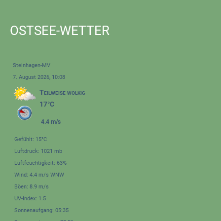
OSTSEE-WETTER
Steinhagen-MV
7. August 2026, 10:08
Teilweise wolkig
17°C
4.4 m/s
Gefühlt: 15°C
Luftdruck: 1021 mb
Luftfeuchtigkeit: 63%
Wind: 4.4 m/s WNW
Böen: 8.9 m/s
UV-Index: 1.5
Sonnenaufgang: 05:35