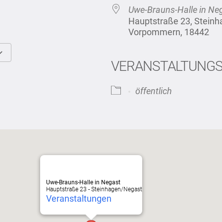
Uwe-Brauns-Halle in Ne
Hauptstraße 23, Stein
Vorpommern, 18442
VERANSTALTUNG
Google Kalender
iCalendar
öffentlich
Uwe-Brauns-Halle in Negast
Hauptstraße 23 - Steinhagen/Negast
Veranstaltungen