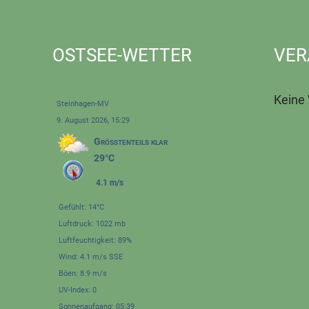
OSTSEE-WETTER
VER
Keine
Steinhagen-MV
9. August 2026, 15:29
Größtenteils klar
29°C
4.1 m/s
Gefühlt: 14°C
Luftdruck: 1022 mb
Luftfeuchtigkeit: 89%
Wind: 4.1 m/s SSE
Böen: 8.9 m/s
UV-Index: 0
Sonnenaufgang: 05:39