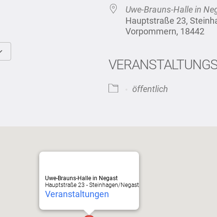
Uwe-Brauns-Halle in Ne
Hauptstraße 23, Stein
Vorpommern, 18442
VERANSTALTUNG
Google Kalender
iCalendar
öffentlich
Uwe-Brauns-Halle in Negast
Hauptstraße 23 - Steinhagen/Negast
Veranstaltungen