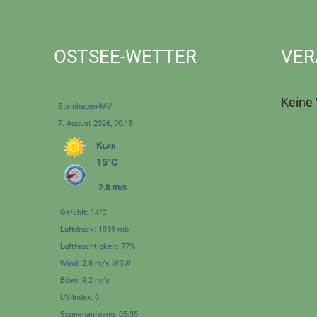
OSTSEE-WETTER
VER
Keine
Steinhagen-MV
7. August 2026, 00:18
Klar
15°C
2.8 m/s
Gefühlt: 14°C
Luftdruck: 1019 mb
Luftfeuchtigkeit: 77%
Wind: 2.8 m/s WSW
Böen: 9.2 m/s
UV-Index: 0
Sonnenaufgang: 05:35