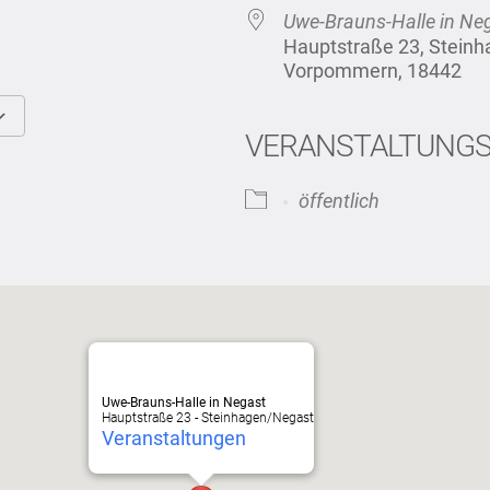
Uwe-Brauns-Halle in Ne
Hauptstraße 23, Stein
Vorpommern, 18442
VERANSTALTUNG
Google Kalender
iCalendar
öffentlich
Uwe-Brauns-Halle in Negast
Hauptstraße 23 - Steinhagen/Negast
Veranstaltungen