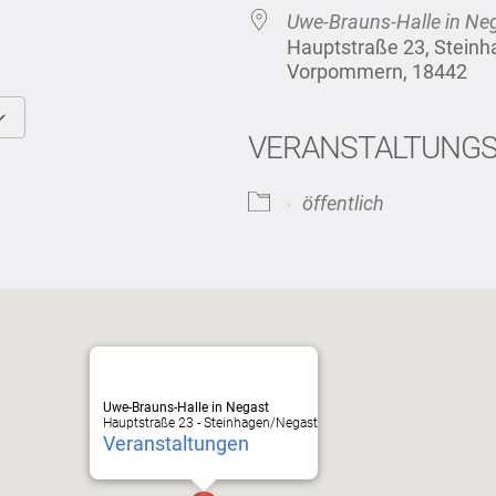
Uwe-Brauns-Halle in Ne
Hauptstraße 23, Stein
Vorpommern, 18442
VERANSTALTUNG
Google Kalender
iCalendar
öffentlich
Uwe-Brauns-Halle in Negast
Hauptstraße 23 - Steinhagen/Negast
Veranstaltungen