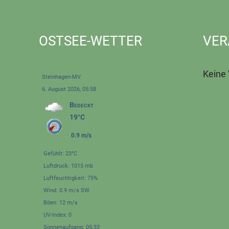
OSTSEE-WETTER
VER
Keine
Steinhagen-MV
6. August 2026, 05:58
Bedeckt
19°C
0.9 m/s
Gefühlt: 23°C
Luftdruck: 1015 mb
Luftfeuchtigkeit: 75%
Wind: 0.9 m/s SW
Böen: 12 m/s
UV-Index: 0
Sonnenaufgang: 05:33