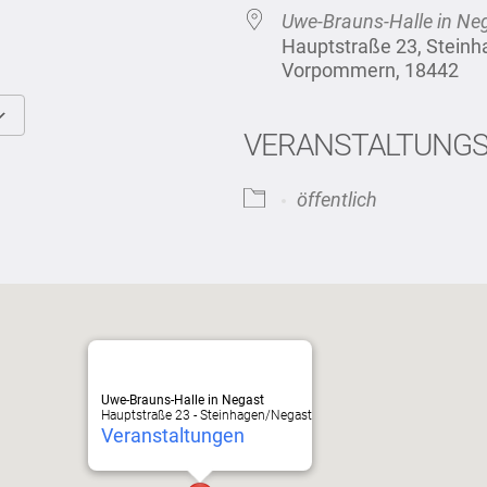
Uwe-Brauns-Halle in Ne
Hauptstraße 23, Stein
Vorpommern, 18442
VERANSTALTUNG
Google Kalender
iCalendar
öffentlich
Uwe-Brauns-Halle in Negast
Hauptstraße 23 - Steinhagen/Negast
Veranstaltungen