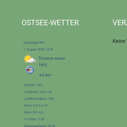
OSTSEE-WETTER
VER
Keine
Steinhagen-MV
7. August 2026, 12:20
Teilweise wolkig
19°C
4.3 m/s
Gefühlt: 16°C
Luftdruck: 1022 mb
Luftfeuchtigkeit: 53%
Wind: 4.3 m/s W
Böen: 8.9 m/s
UV-Index: 3.35
Sonnenaufgang: 05:35