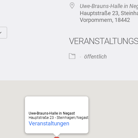
Uwe-Brauns-Halle in Ne
Hauptstraße 23, Stein
Vorpommern, 18442
VERANSTALTUNG
Google Kalender
iCalendar
öffentlich
Uwe-Brauns-Halle in Negast
Hauptstraße 23 - Steinhagen/Negast
Veranstaltungen