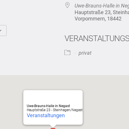
Uwe-Brauns-Halle in Ne
Hauptstraße 23, Stein
Vorpommern, 18442
VERANSTALTUNG
Google Kalender
iCalendar
privat
Uwe-Brauns-Halle in Negast
Hauptstraße 23 - Steinhagen/Negast
Veranstaltungen